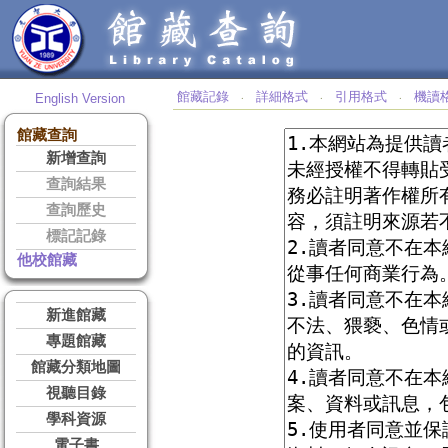
館藏記錄
詳細格式
引用格式
機讀
English Version
‧
‧
‧
館藏查詢
新增查詢
查詢結果
查詢歷史
標記記錄
他校館藏
新進館藏
專題館藏
館藏分類地圖
視聽目錄
學科資源
電子書