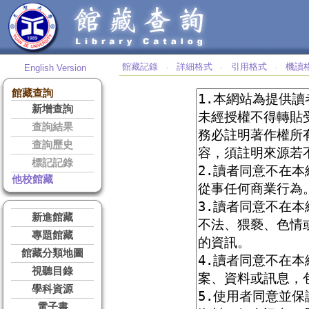
館藏記錄
詳細格式
引用格式
機讀
English Version
‧
‧
‧
館藏查詢
新增查詢
查詢結果
查詢歷史
標記記錄
他校館藏
新進館藏
專題館藏
館藏分類地圖
視聽目錄
學科資源
電子書