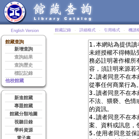
館藏記錄
詳細格式
引用格式
機讀
English Version
‧
‧
‧
館藏查詢
新增查詢
查詢結果
查詢歷史
標記記錄
他校館藏
新進館藏
專題館藏
館藏分類地圖
視聽目錄
學科資源
電子書