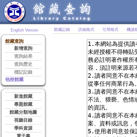
館藏記錄
詳細格式
引用格式
機讀
English Version
‧
‧
‧
館藏查詢
新增查詢
查詢結果
查詢歷史
標記記錄
他校館藏
新進館藏
專題館藏
館藏分類地圖
視聽目錄
學科資源
電子書