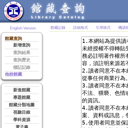
館藏記錄
詳細格式
引用格式
機讀
English Version
‧
‧
‧
館藏查詢
新增查詢
查詢結果
查詢歷史
標記記錄
他校館藏
新進館藏
專題館藏
館藏分類地圖
視聽目錄
學科資源
電子書