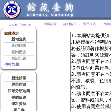
館藏記錄
詳細格式
引用格式
機讀
English Version
‧
‧
‧
館藏查詢
新增查詢
查詢結果
查詢歷史
標記記錄
他校館藏
新進館藏
專題館藏
館藏分類地圖
視聽目錄
學科資源
電子書