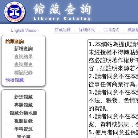
館藏記錄
詳細格式
引用格式
機讀
English Version
‧
‧
‧
館藏查詢
新增查詢
查詢結果
查詢歷史
標記記錄
他校館藏
新進館藏
專題館藏
館藏分類地圖
視聽目錄
學科資源
電子書