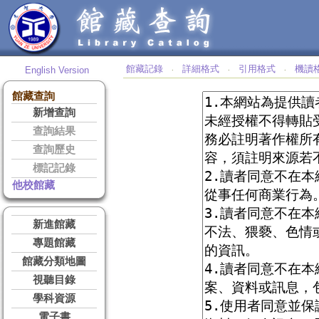
館藏記錄
詳細格式
引用格式
機讀
English Version
‧
‧
‧
館藏查詢
新增查詢
查詢結果
查詢歷史
標記記錄
他校館藏
新進館藏
專題館藏
館藏分類地圖
視聽目錄
學科資源
電子書