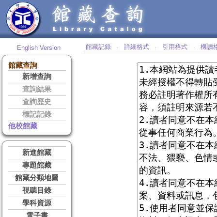
館藏記錄
詳細格式
引用格式
機讀
English Version
‧
‧
‧
館藏查詢
新增查詢
查詢結果
查詢歷史
標記記錄
他校館藏
新進館藏
專題館藏
館藏分類地圖
視聽目錄
學科資源
電子書