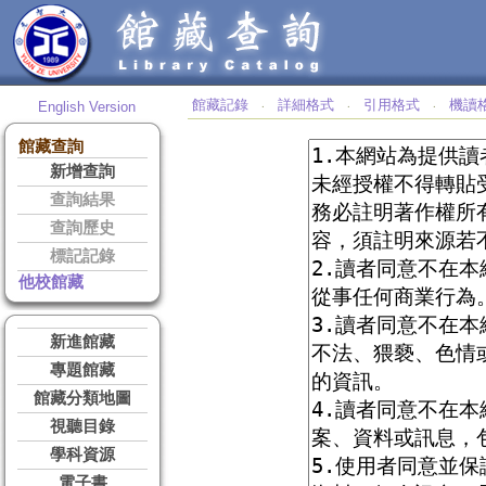
館藏記錄
詳細格式
引用格式
機讀
English Version
‧
‧
‧
館藏查詢
新增查詢
查詢結果
查詢歷史
標記記錄
他校館藏
新進館藏
專題館藏
館藏分類地圖
視聽目錄
學科資源
電子書