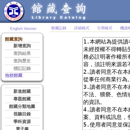
館藏記錄
詳細格式
引用格式
機讀
English Version
‧
‧
‧
館藏查詢
新增查詢
查詢結果
查詢歷史
標記記錄
他校館藏
新進館藏
專題館藏
館藏分類地圖
視聽目錄
學科資源
電子書