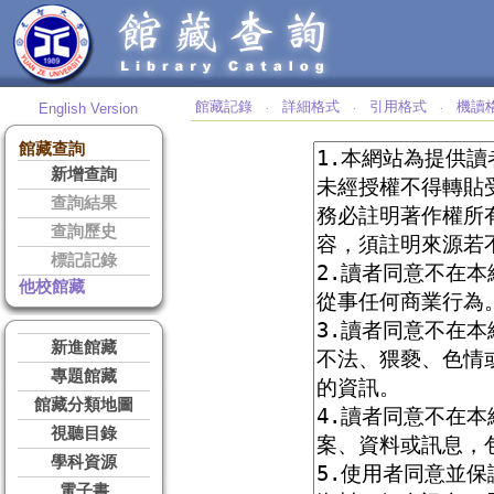
館藏記錄
詳細格式
引用格式
機讀
English Version
‧
‧
‧
館藏查詢
新增查詢
查詢結果
查詢歷史
標記記錄
他校館藏
新進館藏
專題館藏
館藏分類地圖
視聽目錄
學科資源
電子書