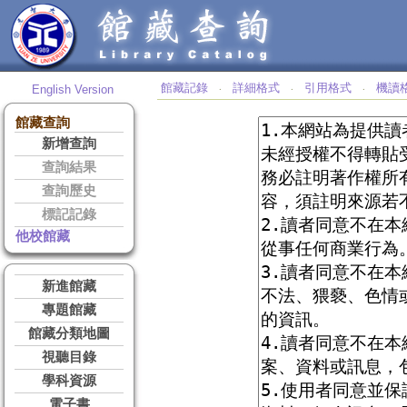
館藏記錄
詳細格式
引用格式
機讀
English Version
‧
‧
‧
館藏查詢
新增查詢
查詢結果
查詢歷史
標記記錄
他校館藏
新進館藏
專題館藏
館藏分類地圖
視聽目錄
學科資源
電子書