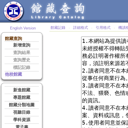
館藏記錄
詳細格式
引用格式
機讀
English Version
‧
‧
‧
館藏查詢
新增查詢
查詢結果
查詢歷史
標記記錄
他校館藏
新進館藏
專題館藏
館藏分類地圖
視聽目錄
學科資源
電子書