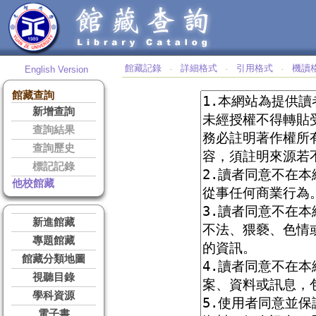
館藏記錄
詳細格式
引用格式
機讀
English Version
‧
‧
‧
館藏查詢
新增查詢
查詢結果
查詢歷史
標記記錄
他校館藏
新進館藏
專題館藏
館藏分類地圖
視聽目錄
學科資源
電子書