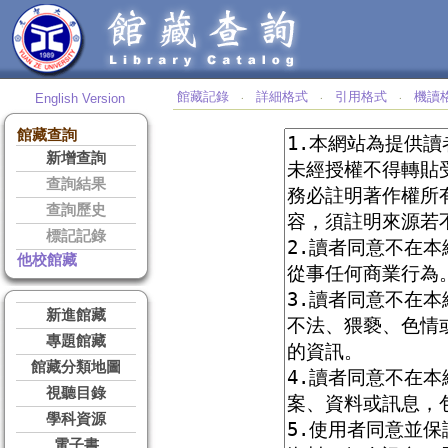
館藏記錄
詳細格式
引用格式
機讀
English Version
‧
‧
‧
館藏查詢
新增查詢
查詢結果
查詢歷史
標記記錄
他校館藏
新進館藏
專題館藏
館藏分類地圖
視聽目錄
學科資源
電子書