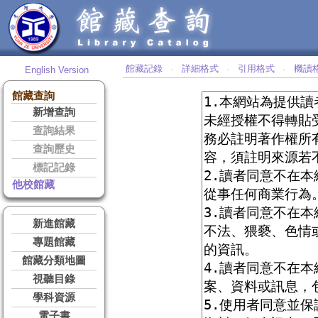
館藏記錄
詳細格式
引用格式
機讀
English Version
‧
‧
‧
館藏查詢
新增查詢
查詢結果
查詢歷史
標記記錄
他校館藏
新進館藏
專題館藏
館藏分類地圖
視聽目錄
學科資源
電子書