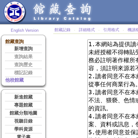
館藏記錄
詳細格式
引用格式
機讀
English Version
‧
‧
‧
館藏查詢
新增查詢
查詢結果
查詢歷史
標記記錄
他校館藏
新進館藏
專題館藏
館藏分類地圖
視聽目錄
學科資源
電子書