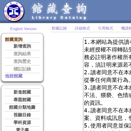
館藏記錄
詳細格式
引用格式
機讀
English Version
‧
‧
‧
館藏查詢
新增查詢
查詢結果
查詢歷史
標記記錄
他校館藏
新進館藏
專題館藏
館藏分類地圖
視聽目錄
學科資源
電子書