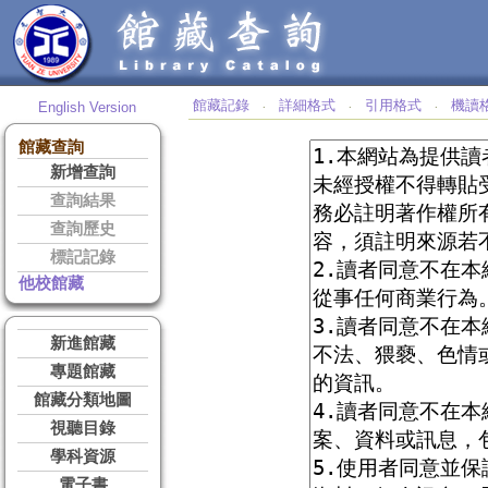
館藏記錄
詳細格式
引用格式
機讀
English Version
‧
‧
‧
館藏查詢
新增查詢
查詢結果
查詢歷史
標記記錄
他校館藏
新進館藏
專題館藏
館藏分類地圖
視聽目錄
學科資源
電子書