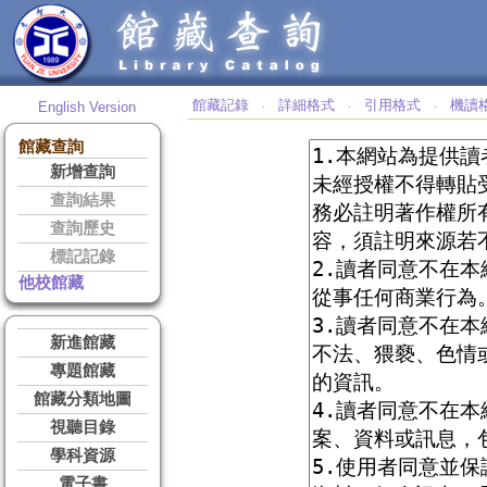
館藏記錄
詳細格式
引用格式
機讀
English Version
‧
‧
‧
館藏查詢
新增查詢
查詢結果
查詢歷史
標記記錄
他校館藏
新進館藏
專題館藏
館藏分類地圖
視聽目錄
學科資源
電子書