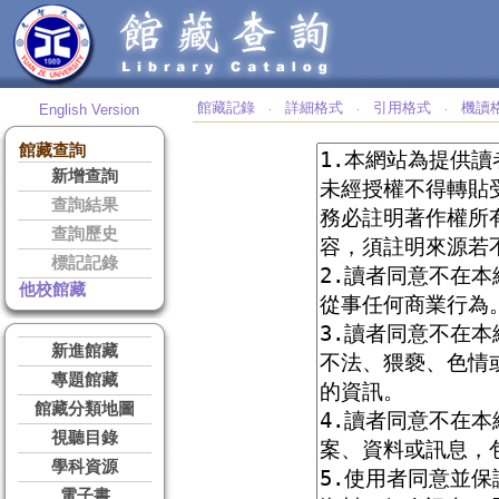
館藏記錄
詳細格式
引用格式
機讀
English Version
‧
‧
‧
館藏查詢
新增查詢
查詢結果
查詢歷史
標記記錄
他校館藏
新進館藏
專題館藏
館藏分類地圖
視聽目錄
學科資源
電子書