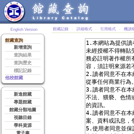
館藏記錄
詳細格式
引用格式
機讀
English Version
‧
‧
‧
館藏查詢
新增查詢
查詢結果
查詢歷史
標記記錄
他校館藏
新進館藏
專題館藏
館藏分類地圖
視聽目錄
學科資源
電子書