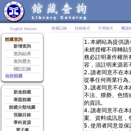
館藏記錄
詳細格式
引用格式
機讀
English Version
‧
‧
‧
館藏查詢
新增查詢
查詢結果
查詢歷史
標記記錄
他校館藏
新進館藏
專題館藏
館藏分類地圖
視聽目錄
學科資源
電子書