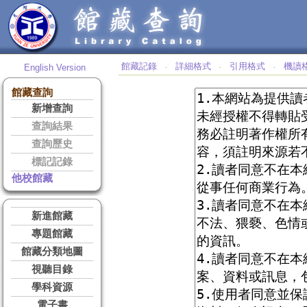
館藏記錄
詳細格式
引用格式
機讀
English Version
‧
‧
‧
館藏查詢
新增查詢
查詢結果
查詢歷史
標記記錄
他校館藏
新進館藏
專題館藏
館藏分類地圖
視聽目錄
學科資源
電子書