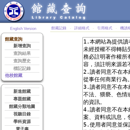
館藏記錄
詳細格式
引用格式
機讀
English Version
‧
‧
‧
館藏查詢
新增查詢
查詢結果
查詢歷史
標記記錄
他校館藏
新進館藏
專題館藏
館藏分類地圖
視聽目錄
學科資源
電子書