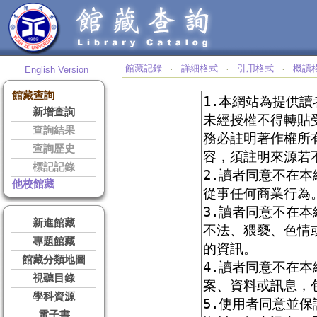
館藏記錄
詳細格式
引用格式
機讀
English Version
‧
‧
‧
館藏查詢
新增查詢
查詢結果
查詢歷史
標記記錄
他校館藏
新進館藏
專題館藏
館藏分類地圖
視聽目錄
學科資源
電子書