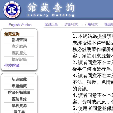
館藏記錄
詳細格式
引用格式
機讀
English Version
‧
‧
‧
館藏查詢
新增查詢
查詢結果
查詢歷史
標記記錄
他校館藏
新進館藏
專題館藏
館藏分類地圖
視聽目錄
學科資源
電子書