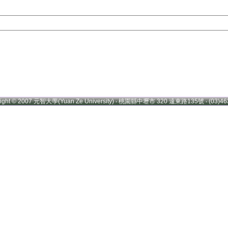
right © 2007 元智大學(Yuan Ze University) ‧ 桃園縣中壢市 320 遠東路135號 ‧ (03)46