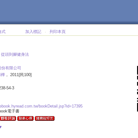
格式
加入標記
列印本頁
‧
:
從頭到腳健身法
股份有限公司
源樺
， 2011[民100]
238-54-3
.ebook.hyread.com.tw/bookDetail.jsp?id=17395
ebook電子書
▼