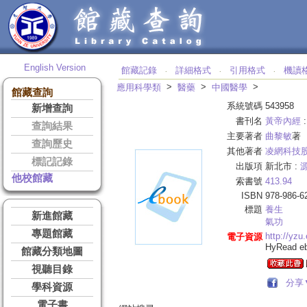
English Version
館藏記錄
詳細格式
引用格式
機讀
‧
‧
‧
>
>
>
應用科學類
醫藥
中國醫學
館藏查詢
系統號碼
543958
新增查詢
書刊名
黃帝內經
查詢結果
主要著者
曲黎敏
著
查詢歷史
其他著者
凌網科技
標記記錄
出版項
新北市 :
他校館藏
索書號
413.94
ISBN
978-986-6
標題
養生
新進館藏
氣功
專題館藏
http://yzu
電子資源
HyRead 
館藏分類地圖
視聽目錄
分享
學科資源
電子書