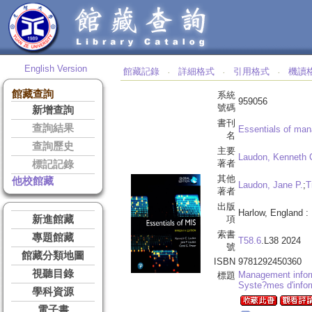
English Version
館藏記錄
詳細格式
引用格式
機讀
‧
‧
‧
館藏查詢
系統
959056
號碼
新增查詢
書刊
查詢結果
Essentials of ma
名
查詢歷史
主要
Laudon, Kenneth 
著者
標記記錄
其他
他校館藏
Laudon, Jane P.
;
T
著者
出版
Harlow, England :
新進館藏
項
索書
專題館藏
T58.6
.L38 2024
號
館藏分類地圖
ISBN
9781292450360
視聽目錄
Management infor
標題
Syste?mes d'infor
學科資源
電子書