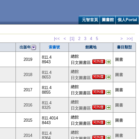
元智首頁
圖書館
個人Portal
|<<
<
[1]
2
3
4
5
>
>>|
索書號
館藏地
書目類型
出版年
總館
811.4
2019
圖書
8943
日文圖書區
總館
811.4
2018
圖書
8653
日文圖書區
總館
811.4
2017
圖書
8855
日文圖書區
總館
811.4
2016
圖書
8325
日文圖書區
總館
811.4014
2015
圖書
8443
日文圖書區
總館
811.4
2014
圖書
8364
日文圖書區