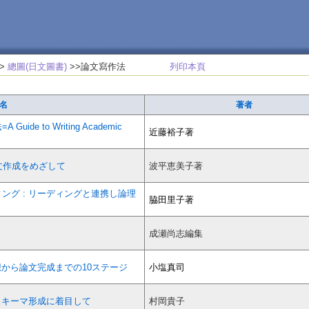
>
總圖(日文圖書)
>>論文寫作法
列印本頁
名
著者
e to Writing Academic
近藤裕子著
れた論文作成をめざして
波平恵美子著
ング : リーディングと連携し論理
脇田里子著
成瀬尚志編集
想から論文完成までの10ステージ
小塩真司
スキーマ形成に着目して
村岡貴子