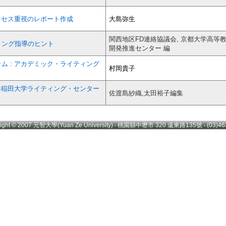
ロセス重視のレポート作成
大島弥生
関西地区FD連絡協議会, 京都大学高等
ィング指導のヒント
開発推進センター 編
ム : アカデミック・ライティング
村岡貴子
 早稲田大学ライティング・センター
佐渡島紗織,太田裕子編集
right © 2007 元智大學(Yuan Ze University) ‧ 桃園縣中壢市 320 遠東路135號 ‧ (03)46