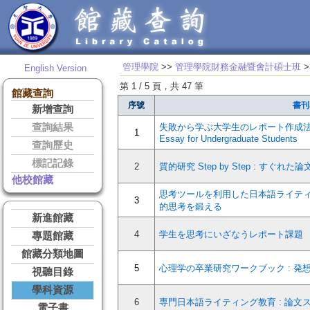
管理學院
>>
管理學院財務金融暨會計碩士班
>
English Version
第 1 / 5 頁，共 47 筆
館藏查詢
序號
書刊
新增查詢
查詢結果
失敗から学ぶ大学生のレポート作成法=A Guid
1
Essay for Undergraduate Students
查詢歷史
標記記錄
2
質的研究 Step by Step : すぐ
他校館藏
思考ツールを利用した日本語ライティ
3
的思考を鍛える
新進館藏
4
学生を思考にいざなうレポート課題
專題館藏
館藏分類地圖
5
心理学の卒業研究ワークブック : 発
視聽目錄
學科資源
6
専門日本語ライティング教育 : 論文
電子書