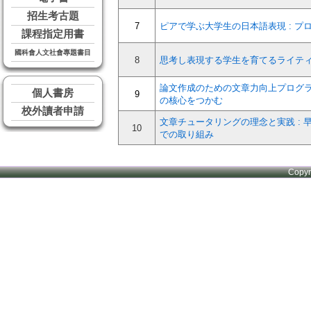
招生考古題
7
ピアで学ぶ大学生の日本語表現 : プ
課程指定用書
國科會人文社會專題書目
8
思考し表現する学生を育てるライテ
論文作成のための文章力向上プログラ
個人書房
9
の核心をつかむ
校外讀者申請
文章チュータリングの理念と実践 :
10
での取り組み
Copy