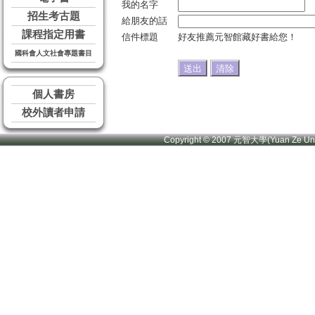
我的名字
招生考古題
給朋友的話
課程指定用書
信件標題
好友推薦元智館藏好書給您！
國科會人文社會專題書目
個人書房
校外讀者申請
Copyright © 2007 元智大學(Yuan Ze U