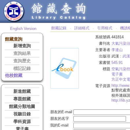
館藏記錄
詳細格式
引用格式
機讀
English Version
‧
‧
‧
系統號碼
441814
館藏查詢
書刊名
大氣污染
新增查詢
主要著者
李連山
查詢結果
出版項
武漢 :
武漢
查詢歷史
索書號
545.91
標記記錄
標題
空氣污染
電子書
他校館藏
方正中文
http://ww
電子資源
點擊此處
新進館藏
校外連線
專題館藏
http://lib.
館藏分類地圖
朋友的E-mail
視聽目錄
朋友的名字
學科資源
我的E-mail
電子書