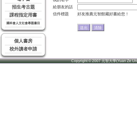
招生考古題
給朋友的話
信件標題
好友推薦元智館藏好書給您！
課程指定用書
國科會人文社會專題書目
個人書房
校外讀者申請
Copyright © 2007 元智大學(Yuan Ze U