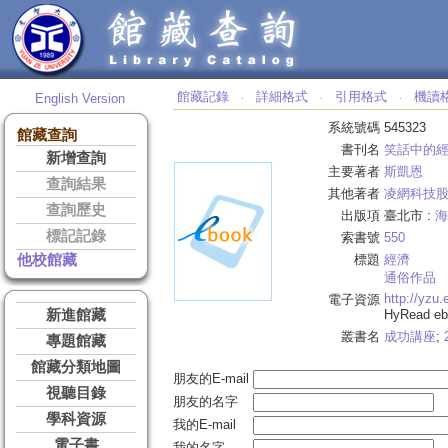
館藏記錄
詳細格式
引用格式
機讀
English Version
‧
‧
‧
系統號碼
545323
館藏查詢
書刊名
笑話中的
新增查詢
主要著者
斯凱恩
查詢結果
其他著者
凌網科技
查詢歷史
出版項
臺北市 :
海
標記記錄
索書號
550
他校館藏
標題
經濟
通俗作品
http://yzu
電子資源
新進館藏
HyRead 
叢書名
成功講座
;
專題館藏
館藏分類地圖
朋友的E-mail
視聽目錄
朋友的名字
學科資源
我的E-mail
電子書
我的名字