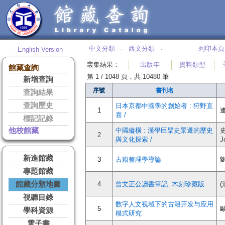
中文分類
西文分類
列印本頁
English Version
‧
‧
叢集結果
：
出版年
資料類型
館藏查詢
第 1 / 1048 頁，共 10480 筆
新增查詢
序號
書刊名
查詢結果
查詢歷史
日本京都中國學的創始者 : 狩野直
1
喜 /
標記記錄
他校館藏
中國縱橫 : 漢學巨擘史景遷的歷史
史
2
與文化探索 /
J
新進館藏
3
古籍整理學導論
專題館藏
館藏分類地圖
4
曾文正公讀書筆記. 木刻珍藏版
視聽目錄
数字人文视域下的古籍开发与应用
5
學科資源
模式研究
電子書