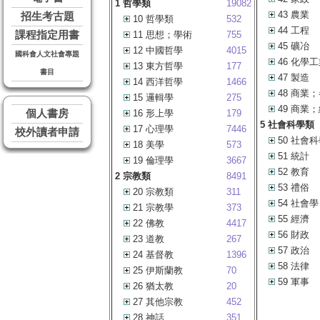
1 哲學類
19082
43 農業
招生考古題
10 哲學類
532
44 工程
課程指定用書
11 思想；學術
755
45 礦冶
12 中國哲學
4015
國科會人文社會專題
46 化學
13 東方哲學
177
書目
47 製造
14 西洋哲學
1466
48 商業
15 邏輯學
275
49 商業
個人書房
16 形上學
179
5 社會科學類
17 心理學
7446
校外讀者申請
50 社會
18 美學
573
51 統計
19 倫理學
3667
52 教育
2 宗教類
8491
53 禮俗
20 宗教類
311
54 社會學
21 宗教學
373
55 經濟
22 佛教
4417
56 財政
23 道教
267
57 政治
24 基督教
1396
58 法律
25 伊斯蘭教
70
59 軍事
26 猶太教
20
27 其他宗教
452
28 神話
351