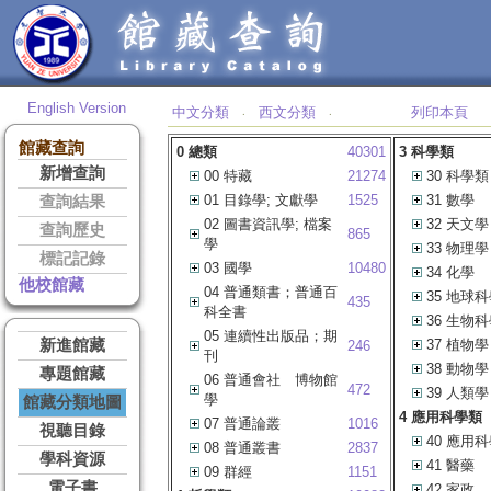
English Version
中文分類
西文分類
列印本頁
‧
‧
館藏查詢
0 總類
40301
3 科學類
新增查詢
00 特藏
21274
30 科學類
01 目錄學; 文獻學
1525
31 數學
查詢結果
02 圖書資訊學; 檔案
32 天文學
查詢歷史
865
學
33 物理學
標記記錄
03 國學
10480
34 化學
他校館藏
04 普通類書；普通百
35 地球
435
科全書
36 生物
05 連續性出版品；期
新進館藏
37 植物學
246
刊
38 動物學
專題館藏
06 普通會社 博物館
472
39 人類學
學
館藏分類地圖
4 應用科學類
07 普通論叢
1016
視聽目錄
40 應用
08 普通叢書
2837
學科資源
41 醫藥
09 群經
1151
電子書
42 家政