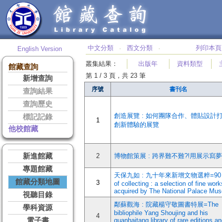
中文分類
西文分類
列印本頁
English Version
‧
‧
叢集結果
：
出版年
資料類型
館藏查詢
第 1 / 3 頁，共 23 筆
新增查詢
序號
書刊名
查詢結果
查詢歷史
創造展覽 : 如何團隊合作、體貼設計
標記記錄
1
創新體驗的展覽
他校館藏
新進館藏
2
博物館策展 : 跨界難不難?!用展示寫
專題館藏
天保九如 : 九十年來新增文物選粹=90 Y
館藏分類地圖
3
of collecting : a selection of fine work
acquired by The National Palace Mu
視聽目錄
鄰蘇觀海 : 院藏楊守敬圖書特展=The
學科資源
bibliophile Yang Shoujing and his
4
電子書
guanhaitang library of rare editions a