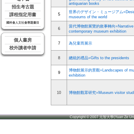
antiquarian books
招生考古題
世界のデザイン・ミュージアム=Desi
5
課程指定用書
museums of the world
國科會人文社會專題書目
當代博物館展覽的敘事轉向=Narrative tu
6
contemporary museum exhibition
個人書房
7
為兒童而展示
校外讀者申請
8
總統的禮品=Gifts to the presidents
博物館展示的景觀=Landscapes of mu
9
exhibition
10
博物館觀眾研究=Museum visitor stud
Copyright © 2007 元智大學(Yuan Ze U