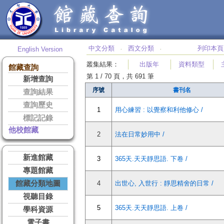
中文分類
西文分類
列印本頁
English Version
‧
‧
叢集結果
：
出版年
資料類型
館藏查詢
第 1 / 70 頁，共 691 筆
新增查詢
序號
書刊名
查詢結果
查詢歷史
1
用心練習 : 以覺察和利他修心 /
標記記錄
他校館藏
2
法在日常妙用中 /
新進館藏
3
365天.天天靜思語. 下卷 /
專題館藏
館藏分類地圖
4
出世心, 入世行 : 靜思精舍的日常 /
視聽目錄
5
365天.天天靜思語. 上卷 /
學科資源
電子書