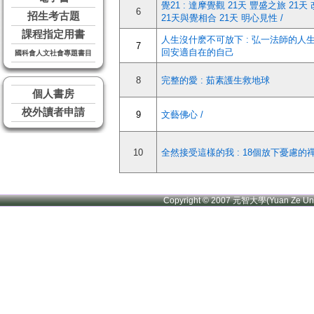
覺21 : 達摩覺觀 21天 豐盛之旅 21天
6
招生考古題
21天與覺相合 21天 明心見性 /
課程指定用書
人生沒什麽不可放下 : 弘一法師的人生
7
回安適自在的自己
國科會人文社會專題書目
8
完整的愛 : 茹素護生救地球
個人書房
校外讀者申請
9
文藝佛心 /
10
全然接受這樣的我 : 18個放下憂慮的
Copyright © 2007 元智大學(Yuan Ze U