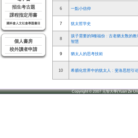
招生考古題
6
一點小信仰
課程指定用書
7
犹太哲学史
國科會人文社會專題書目
孩子需要的9種福份 : 古老猶太敎的教
8
個人書房
智慧
校外讀者申請
9
猶太人的思考技術
10
希腊化世界中的犹太人 : 斐洛思想引
Copyright © 2007 元智大學(Yuan Ze U