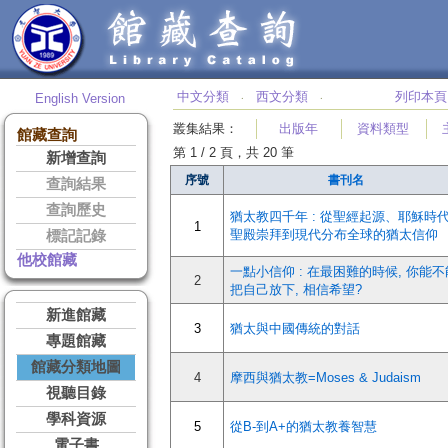
中文分類
西文分類
列印本頁
English Version
‧
‧
叢集結果
：
出版年
資料類型
館藏查詢
第 1 / 2 頁，共 20 筆
新增查詢
序號
書刊名
查詢結果
查詢歷史
猶太教四千年 : 從聖經起源、耶穌時
1
聖殿崇拜到現代分布全球的猶太信仰
標記記錄
他校館藏
一點小信仰 : 在最困難的時候, 你能不
2
把自己放下, 相信希望?
新進館藏
3
猶太與中國傳統的對話
專題館藏
館藏分類地圖
4
摩西與猶太教=Moses & Judaism
視聽目錄
學科資源
5
從B-到A+的猶太教養智慧
電子書