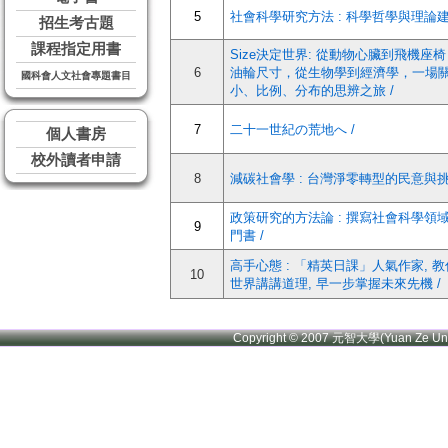
5
社會科學研究方法 : 科學哲學與理論建
招生考古題
課程指定用書
Size決定世界: 從動物心臟到飛機座
6
油輪尺寸，從生物學到經濟學，一場
國科會人文社會專題書目
小、比例、分布的思辨之旅 /
7
二十一世紀の荒地へ /
個人書房
校外讀者申請
8
減碳社會學 : 台灣淨零轉型的民意與挑
政策研究的方法論 : 撰寫社會科學領
9
門書 /
高手心態 : 「精英日課」人氣作家, 
10
世界講講道理, 早一步掌握未來先機 /
Copyright © 2007 元智大學(Yuan Ze U