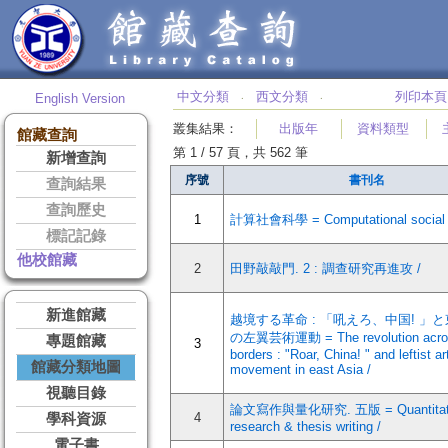
中文分類
西文分類
列印本頁
English Version
‧
‧
叢集結果
：
出版年
資料類型
館藏查詢
第 1 / 57 頁，共 562 筆
新增查詢
序號
書刊名
查詢結果
查詢歷史
1
計算社會科學 = Computational social s
標記記錄
他校館藏
2
田野敲敲門. 2 : 調查研究再進攻 /
新進館藏
越境する革命 : 「吼えろ、中国! 」
の左翼芸術運動 = The revolution acro
專題館藏
3
borders : "Roar, China! " and leftist ar
館藏分類地圖
movement in east Asia /
視聽目錄
論文寫作與量化研究. 五版 = Quantitat
4
學科資源
research & thesis writing /
電子書