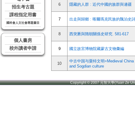
6
隱藏的人群 : 近代中國的族群與邊疆
招生考古題
課程指定用書
7
出走與歸鄉 : 喀爾瑪克民族的飄泊史
國科會人文社會專題書目
8
西突厥與隋朝關係史研究. 581-617
個人書房
校外讀者申請
9
國立故宮博物院藏蒙古文物彙編
中古中国与粟特文明=Medieval China
10
and Sogdian culture
Copyright © 2007 元智大學(Yuan Ze U