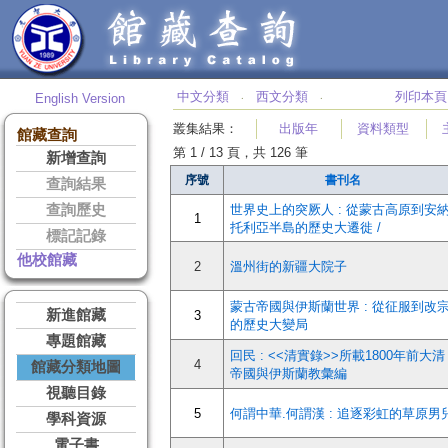
中文分類
西文分類
列印本頁
English Version
‧
‧
叢集結果
：
出版年
資料類型
館藏查詢
第 1 / 13 頁，共 126 筆
新增查詢
序號
書刊名
查詢結果
查詢歷史
世界史上的突厥人 : 從蒙古高原到安
1
托利亞半島的歷史大遷徙 /
標記記錄
他校館藏
2
溫州街的新疆大院子
蒙古帝國與伊斯蘭世界 : 從征服到改
新進館藏
3
的歷史大變局
專題館藏
回民 : <<清實錄>>所載1800年前大清
4
館藏分類地圖
帝國與伊斯蘭教彙編
視聽目錄
5
何謂中華.何謂漢 : 追逐彩虹的草原男
學科資源
電子書