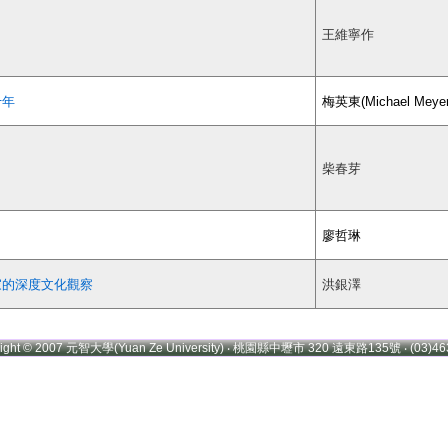
王維寧作
十年
梅英東(Michael Meye
柴春芽
廖哲琳
家的深度文化觀察
洪銀澤
right © 2007 元智大學(Yuan Ze University) ‧ 桃園縣中壢市 320 遠東路135號 ‧ (03)46