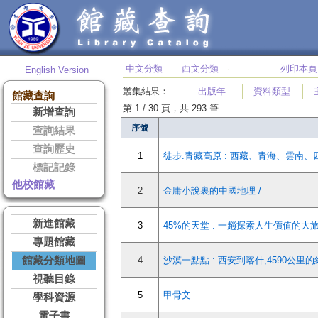
中文分類
西文分類
列印本頁
English Version
‧
‧
叢集結果
：
出版年
資料類型
館藏查詢
第 1 / 30 頁，共 293 筆
新增查詢
序號
查詢結果
查詢歷史
1
徒步.青藏高原 : 西藏、青海、雲南、四
標記記錄
他校館藏
2
金庸小說裏的中國地理 /
新進館藏
3
45%的天堂 : 一趟探索人生價值的
專題館藏
館藏分類地圖
4
沙漠一點點 : 西安到喀什,4590公里
視聽目錄
5
甲骨文
學科資源
電子書