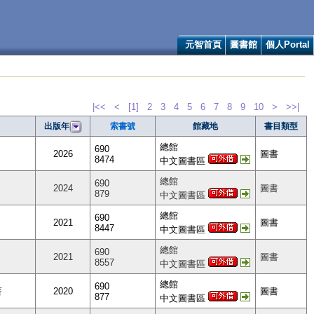
元智首頁
圖書館
個人Portal
|<<
<
[1]
2
3
4
5
6
7
8
9
10
>
>>|
索書號
館藏地
書目類型
出版年
總館
690
2026
圖書
8474
中文圖書區
總館
690
2024
圖書
879
中文圖書區
總館
690
2021
圖書
8447
中文圖書區
總館
690
2021
圖書
8557
中文圖書區
總館
690
著
2020
圖書
877
中文圖書區