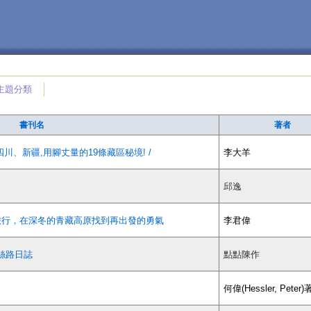
主題分類
書刊名
著者
川、新疆,用腳丈量的19條藏區秘境! /
李大羊
邱逸
大旅行，在深冬的青藏高原找到再出發的勇氣
李君偉
的絲路日誌
點點陳作
何偉(Hessler, Peter)