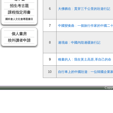
招生考古題
6
大佛猶在 : 貫穿三千公里的壯遊行記
課程指定用書
國科會人文社會專題書目
7
中國變奏曲 : 一個旅行作家的中國二
個人書房
校外讀者申請
8
邊境線 : 中國內陸邊疆旅行記
9
種畫的人 : 我在黃土高原,革自己的命
10
自行車上的中國壯遊 : 一位韓國企業
Copy