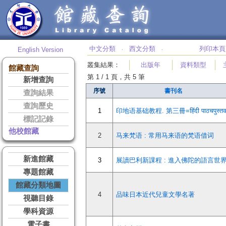
中文分類
西文分類
列印本頁
English Version
‧
‧
叢集結果
：
出版年
資料類型
館藏查詢
第 1 / 1 頁，共 5 筆
新增查詢
序號
書刊名
查詢結果
查詢歷史
1
印地语基础教程. 第三冊=हिंदी पाठचपुस्त
標記記錄
他校館藏
2
马来梵语 : 常用马来语的梵语借词
新進館藏
3
展讀巴利新課程 : 進入佛陀的語言世
專題館藏
館藏分類地圖
4
品味日本近代兒童文學名著
視聽目錄
學科資源
電子書