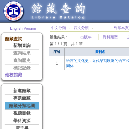
中文分類
西文分類
列印本頁
English Version
‧
‧
叢集結果
：
出版年
資料類型
館藏查詢
第 1 / 1 頁，共 1 筆
新增查詢
序號
書刊名
查詢結果
查詢歷史
语言的文化史 : 近代早期欧洲的语言
1
同体
標記記錄
他校館藏
新進館藏
專題館藏
館藏分類地圖
視聽目錄
學科資源
電子書