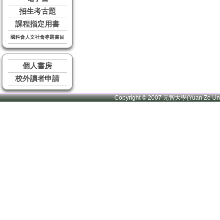
招生考古題
課程指定用書
國科會人文社會專題書目
個人書房
校外讀者申請
Copyright © 2007 元智大學(Yuan Ze U