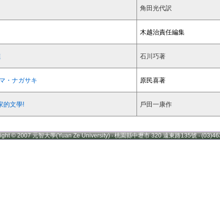
角田光代訳
木越治責任編集
選
石川巧著
シマ・ナガサキ
原民喜著
家的文學!
戶田一康作
right © 2007 元智大學(Yuan Ze University) ‧ 桃園縣中壢市 320 遠東路135號 ‧ (03)46