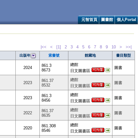
元智首頁
圖書館
個人Portal
|<<
<
[1]
2
3
4
5
6
7
8
9
10
>
>>|
索書號
館藏地
書目類型
出版年
總館
861.3
2024
圖書
8673
日文圖書區
總館
861.37
2023
圖書
8532
日文圖書區
總館
861.3
2023
圖書
8456
日文圖書區
總館
861.37
2022
圖書
8635
日文圖書區
總館
861.308
2020
圖書
8546
日文圖書區