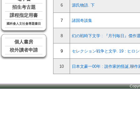
6
源氏物語. 下
招生考古題
課程指定用書
7
諸国奇談集
國科會人文社會專題書目
8
幻の戦時下文学 : 『月刊毎日』傑作
個人書房
校外讀者申請
9
セレクション戦争と文学. 19 : ヒロ
10
日本文豪一00年 : 說作家的怪誕,聊作
Copy