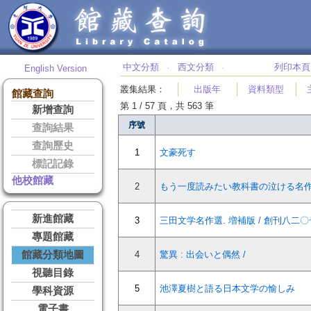
中文分類
西文分類
列印本頁
English Version
‧
‧
叢集結果
：
出版年
資料類型
館藏查詢
第 1 / 57 頁，共 563 筆
新增查詢
序號
查詢結果
查詢歷史
1
文豪死す
標記記錄
他校館藏
2
もう一度読みたい教科書の泣ける名作.
新進館藏
3
三田文学名作選. 増補版 / 創刊八二〇
專題館藏
館藏分類地圖
4
驚異 : 出会いと偶然 /
視聽目錄
5
池澤夏樹と語る日本文学の愉しみ
學科資源
電子書