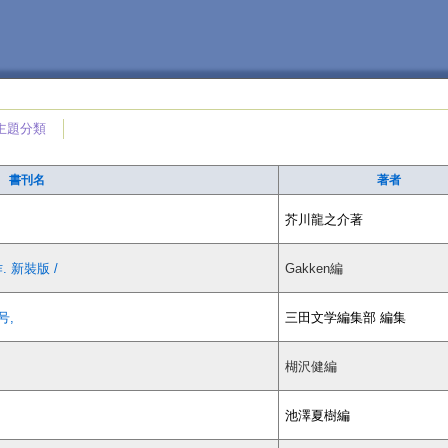
主題分類
書刊名
著者
芥川龍之介著
 新裝版 /
Gakken編
号,
三田文学編集部 編集
楜沢健編
池澤夏樹編