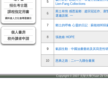
5
Lien-Fang Collections
招生考古題
斯土有情 感恩返鄉 : 趙宗冠近作、唐
課程指定用書
6
選邀請展. 一
國科會人文社會專題書目
7
鄉土的呼喚 心靈的日記 : 蘇能雄80回
個人書房
8
張政維 HOPE
校外讀者申請
9
氣韻生動 : 中國油畫藝術及其寫意性
10
恩典之路 : 二○一九聯合畫展
Copyright © 2007 元智大學(Yuan Ze U