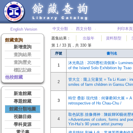
中文分類
西文分類
列印本頁
English Version
‧
‧
叢集結果
：
出版年
資料類型
館藏查詢
第 1 / 33 頁，共 330 筆
新增查詢
序號
書刊名
查詢結果
查詢歷史
沐光島語 : 2026曹松清個展= Luminesce
1
of the Island Solo Exhibition by Tsao
標記記錄
他校館藏
管大立 : 隴上兒童笑 = Ta Li Kuan : in
2
smiles of farm children in Gansu Chin
新進館藏
時空 疊影 現代情 : 何肇衢90大展 = A 9
3
專題館藏
retrospective of Ho Chau-Chu /
館藏分類地圖
取色賦形.捨像傳神 : 陳銀輝90藝術歷
視聽目錄
4
=Adventures of colors, forms and po
Yin-Hui’s 90 years artist journey
學科資源
電子書
歲月靜好 彩繪人生 : 常連芳西畫創作展=