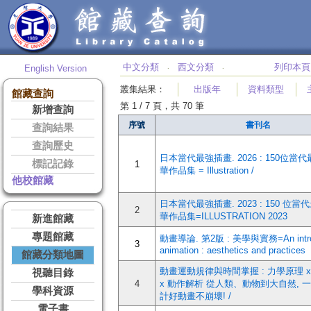
中文分類
西文分類
列印本頁
English Version
‧
‧
叢集結果
：
出版年
資料類型
館藏查詢
第 1 / 7 頁，共 70 筆
新增查詢
序號
書刊名
查詢結果
查詢歷史
日本當代最強插畫. 2026 : 150位當
標記記錄
1
華作品集 = Illustration /
他校館藏
日本當代最強插畫. 2023 : 150 位
2
華作品集=ILLUSTRATION 2023
新進館藏
專題館藏
動畫導論. 第2版 : 美學與實務=An introdu
3
animation : aesthetics and practices
館藏分類地圖
動畫運動規律與時間掌握 : 力學原理 
視聽目錄
4
x 動作解析 從人類、動物到大自然, 
學科資源
計好動畫不崩壞! /
電子書