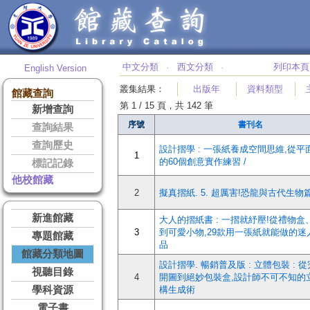
中文分類
西文分類
列印本頁
English Version
‧
‧
叢集結果
：
出版年
資料類型
館藏查詢
第 1 / 15 頁，共 142 筆
新增查詢
序號
書刊名
查詢結果
查詢歷史
設計摺學 : 一張紙養成空間思維,從平
1
的60個創意實作練習 /
標記記錄
他校館藏
2
擬真摺紙. 5. 超厲害!恐龍與古代生物
新進館藏
大人的摺紙書 : 一摺就紓壓!從禮物盒
3
到可愛小物,29款用一張紙就能做的迷
專題館藏
品
館藏分類地圖
設計摺學. 暢銷普及版 : 立體包裝 : 
視聽目錄
4
開圖到絕妙包裝盒,設計師不可不知的
學科資源
構生成術
電子書