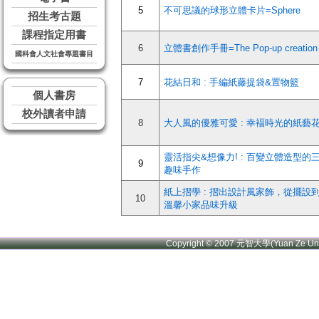
5
不可思議的球形立體卡片=Sphere
招生考古題
課程指定用書
6
立體書創作手冊=The Pop-up creation 
國科會人文社會專題書目
7
花結日和 : 手編紙藤提袋&置物籃
個人書房
校外讀者申請
8
大人風的優雅可愛 : 幸褔時光的紙藝
靈活指尖&想像力! : 百變立體造型的
9
趣味手作
紙上摺學 : 摺出設計風家飾，從擺設
10
溫馨小家品味升級
Copyright © 2007 元智大學(Yuan Ze U