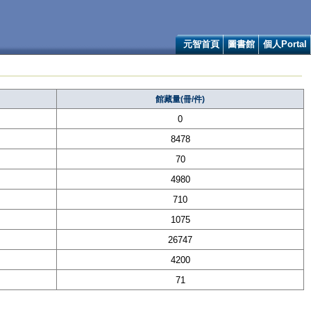
元智首頁
圖書館
個人Portal
館藏量(冊/件)
0
8478
70
4980
710
1075
26747
4200
71