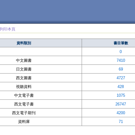
列印本頁
資料類別
書目筆數
0
中文圖書
7410
日文圖書
69
西文圖書
4727
視聽資料
428
中文電子書
1075
西文電子書
26747
西文電子期刊
4200
資料庫
71