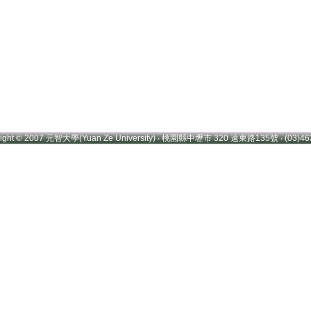
right © 2007 元智大學(Yuan Ze University) ‧ 桃園縣中壢市 320 遠東路135號 ‧ (03)46