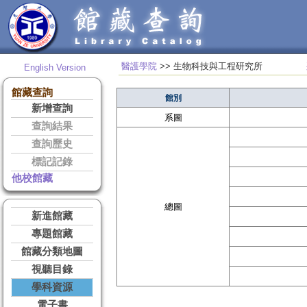
醫護學院
>> 生物科技與工程研究所
English Version
館藏查詢
館別
新增查詢
系圖
查詢結果
查詢歷史
標記記錄
他校館藏
總圖
新進館藏
專題館藏
館藏分類地圖
視聽目錄
學科資源
電子書