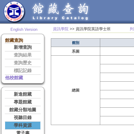
資訊學院
>> 資訊學院英語學士班
列
English Version
館藏查詢
館別
新增查詢
系圖
查詢結果
查詢歷史
標記記錄
他校館藏
總圖
新進館藏
專題館藏
館藏分類地圖
視聽目錄
學科資源
電子書