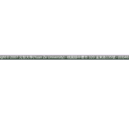
right © 2007 元智大學(Yuan Ze University) ‧ 桃園縣中壢市 320 遠東路135號 ‧ (03)46