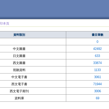
印本頁
資料類別
書目筆數
0
中文圖書
42492
日文圖書
633
西文圖書
33874
視聽資料
1133
中文電子書
3061
西文電子書
71944
西文電子期刊
3006
資料庫
69