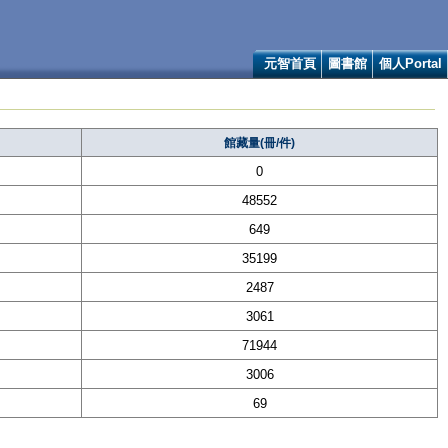
元智首頁
圖書館
個人Portal
館藏量(冊/件)
0
48552
649
35199
2487
3061
71944
3006
69