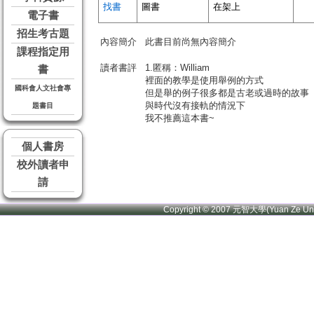
找書
圖書
在架上
電子書
招生考古題
內容簡介
此書目前尚無內容簡介
課程指定用
讀者書評
1.匿稱：William
書
裡面的教學是使用舉例的方式
國科會人文社會專
但是舉的例子很多都是古老或過時的故事
與時代沒有接軌的情況下
題書目
我不推薦這本書~
個人書房
校外讀者申
請
Copyright © 2007 元智大學(Yuan Ze U