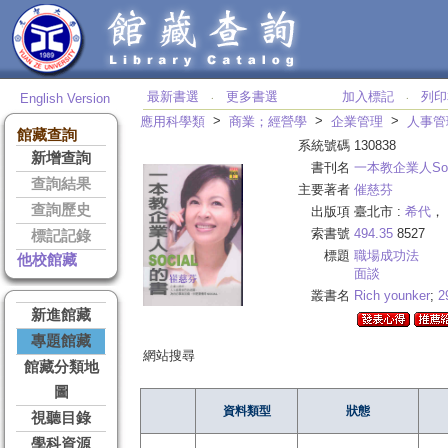
最新書選
更多書選
加入標記
列印
English Version
‧
‧
>
>
>
應用科學類
商業；經營學
企業管理
人事管
館藏查詢
系統號碼
130838
新增查詢
書刊名
一本教企業人Soc
查詢結果
主要著者
催慈芬
查詢歷史
出版項
臺北市 :
希代
， 
索書號
494.35
8527
標記記錄
標題
職場成功法
他校館藏
面談
叢書名
Rich younker
;
2
新進館藏
專題館藏
網站搜尋
館藏分類地
圖
資料類型
狀態
視聽目錄
學科資源